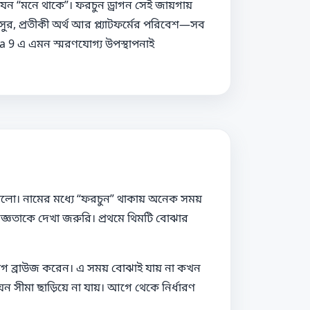
েন “মনে থাকে”। ফরচুন ড্রাগন সেই জায়গায়
ুর, প্রতীকী অর্থ আর প্ল্যাটফর্মের পরিবেশ—সব
a 9 এ এমন স্মরণযোগ্য উপস্থাপনাই
ই ভালো। নামের মধ্যে “ফরচুন” থাকায় অনেক সময়
িজ্ঞতাকে দেখা জরুরি। প্রথমে থিমটি বোঝার
িভাগ ব্রাউজ করেন। এ সময় বোঝাই যায় না কখন
ন সীমা ছাড়িয়ে না যায়। আগে থেকে নির্ধারণ